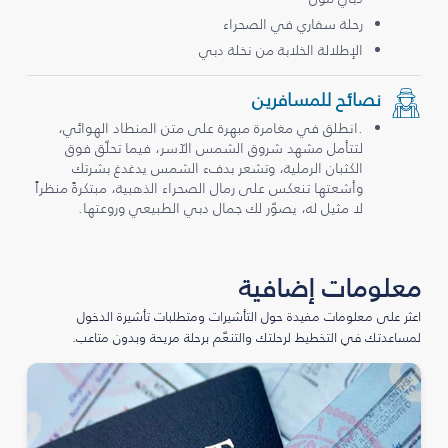
رحلة سفاري في الصحراء
الإطلالة الخلابة من نخلة دبي
نصائح للمسافرين
.انطلق في مغامرة مبهرة على متن المنطاد الهوائي،
لتتأمل مشهد شروق الشمس الآسر، فيما تحلّق فوق
الكثبان الرملية، وتشعر بدفء الشمس يدغدغ بشرتك
وأشعتها تنعكس على رمال الصحراء الذهبية، مبتكرةً منظراً
لا مثيل له، يصوّر لك جمال دبي الطبيعي وروعتها.
معلومات إضافية
اعثر على معلومات مفيدة حول التأشيرات ومتطلبات تأشيرة الدخول
لمساعدتك في التخطيط لرحلتك والتنعّم برحلة مريحة وبدون متاعب.