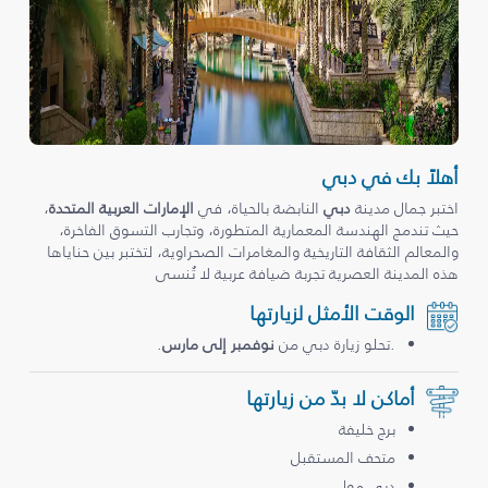
أهلاً بك في دبي
اختبر جمال مدينة
دبي
النابضة بالحياة، في
الإمارات العربية المتحدة
،
حيث تندمج الهندسة المعمارية المتطورة، وتجارب التسوق الفاخرة،
والمعالم الثقافة التاريخية والمغامرات الصحراوية، لتختبر بين حناياها
هذه المدينة العصرية تجربة ضيافة عربية لا تُنسى
الوقت الأمثل لزيارتها
.تحلو زيارة دبي من
نوفمبر إلى مارس
.
أماكن لا بدّ من زيارتها
برج خليفة
متحف المستقبل
دبي مول