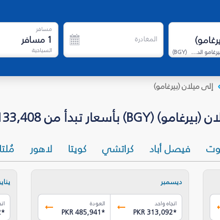
مسافر
1
مسافر
المغادرة
السياحية
مطار ميلان بيرغامو الدولي
(
BGY
)
إلى ميلان (بيرغامو)
أ من PKR 133,408* - فلاي دبي
وت
فيصل أباد
كراتشي
كويتا
لاهور
مُلت
ديسمبر
يناير
اتجاه واحد
العودة
اتج
2
*
PKR 485,941
*
PKR 313,092
*