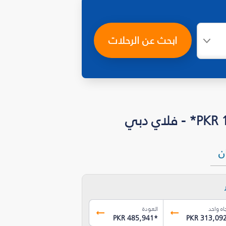
ابحث عن الرحلات
ان
اه واحد
العودة
PKR 485,941
*
PKR 313,09