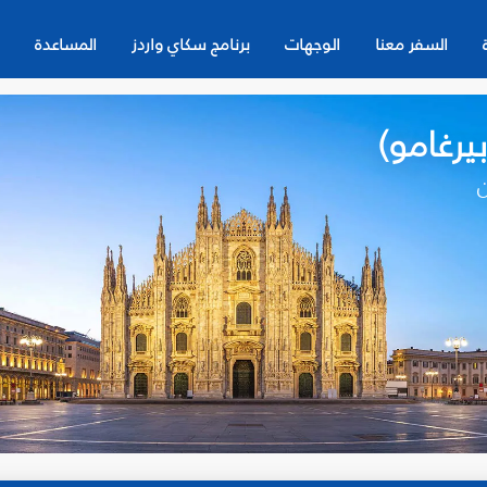
السفر معنا
الوجهات
برنامج سكاي واردز
المساعدة
يرغامو)
ن