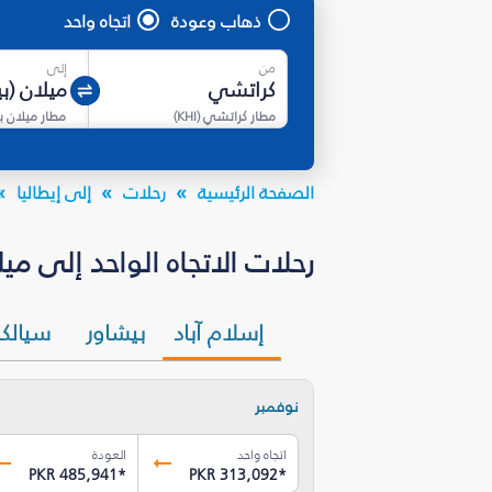
ذهاب وعودة
اتجاه واحد
من
إلى
مطار كراتشي
(
KHI
)
الصفحة الرئيسية
رحلات
إلى إيطاليا
رحلات الاتجاه الواحد إلى ميلان (بيرغامو) (BGY) بأسعار تبد
إسلام آباد
بيشاور
سيالك
نوفمبر
اتجاه واحد
العودة
PKR 485,941
*
PKR 313,092
*