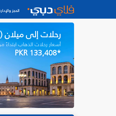
الحجز والإدارة
رحلات إلى ميلان (ب
أسعار رحلات الذهاب ابتداءً م
*PKR 133,408