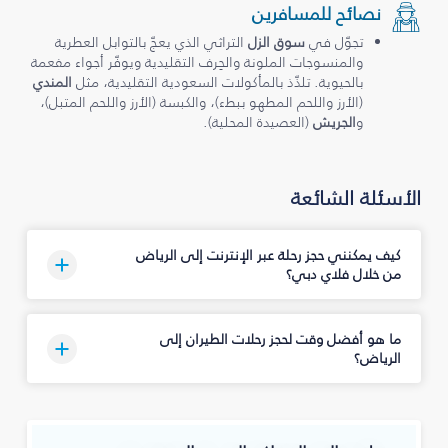
نصائح للمسافرين
تجوّل في
سوق الزل
التراثي الذي يعجّ بالتوابل العطرية
والمنسوجات الملونة والحِرف التقليدية ويوفّر أجواء مفعمة
بالحيوية. تلذّذ بالمأكولات السعودية التقليدية، مثل
المندي
(الأرز واللحم المطهو ببطء)، والكبسة (الأرز واللحم المتبل)،
و
الجريش
(العصيدة المحلية).
الأسئلة الشائعة
كيف يمكنني حجز رحلة عبر الإنترنت إلى الرياض
من خلال فلاي دبي؟
ما هو أفضل وقت لحجز رحلات الطيران إلى
الرياض؟