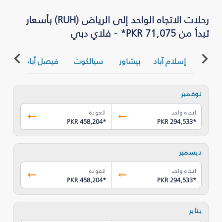
رحلات الاتجاه الواحد إلى الرياض (RUH) بأسعار
تبدأ من PKR 71,075* - فلاي دبي
إسلام آباد
بيشاور
سيالكوت
فيصل أباد
كرا
نوفمبر
اتجاه واحد
العودة
PKR 458,204
*
PKR 294,533
*
ديسمبر
اتجاه واحد
العودة
PKR 458,204
*
PKR 294,533
*
يناير