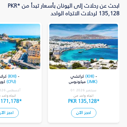
ابحث عن رحلات إلى اليونان بأسعار تبدأ من *PKR
135,128 لرحلات الاتجاه الواحد
-
)
KHI
(
كراتشي
-
)
KHI
(
كرا
)
JMK
(
ميكونوس
)
CFU
(
كور
01 سبتمبر 2026
11 أغسطس 2026
اتجاه واحد من
اتجاه واحد 
 171,178
*
PKR 135,128
*
احجز الآن
احجز الآن