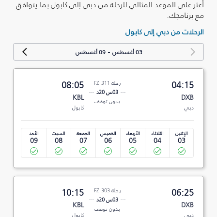
أعثر على الموعد المثالي للرحلة من دبي إلى كابول بما يتوافق
مع برنامجك.
الرحلات من دبي إلى كابول
-
03 أغسطس
09 أغسطس
04:15
رحلة FZ 311
08:05
03س 20د
KBL
DXB
بدون توقف
دبي
كابول
الإثنين
الثلاثاء
الأربعاء
الخميس
الجمعة
السبت
الأحد
09
08
07
06
05
04
03
06:25
رحلة FZ 303
10:15
03س 20د
KBL
DXB
بدون توقف
دبي
كابول