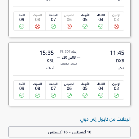
الإثنين
الثلاثاء
الأربعاء
الخميس
الجمعة
السبت
الأحد
09
08
07
06
05
04
03
11:45
رحلة FZ 307
15:35
03س 20د
KBL
DXB
بدون توقف
دبي
كابول
الإثنين
الثلاثاء
الأربعاء
الخميس
الجمعة
السبت
الأحد
09
08
07
06
05
04
03
الرحلات من كابول إلى دبي
-
10 أغسطس
16 أغسطس