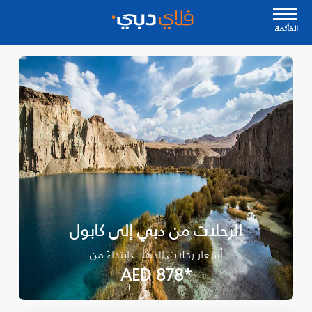
القأئمة
الرحلات من دبي إلى كابول
أسعار رحلات الذهاب ابتداءً من
*AED 878