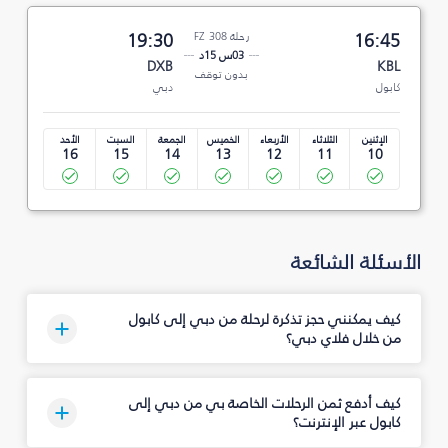
16:45
رحلة FZ 308
19:30
03س 15د
DXB
KBL
بدون توقف
كابول
دبي
الإثنين
الثلاثاء
الأربعاء
الخميس
الجمعة
السبت
الأحد
16
15
14
13
12
11
10
الأسئلة الشائعة
كيف يمكنني حجز تذكرة لرحلة من دبي إلى كابول
من خلال فلاي دبي؟
كيف أدفع ثمن الرحلات الخاصة بي من دبي إلى
كابول عبر الإنترنت؟