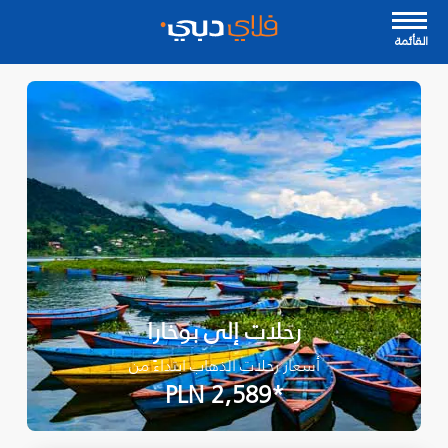
القأئمة
رحلات إلى بوخارا
أسعار رحلات الذهاب ابتداءً من
*PLN 2,589