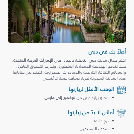
أهلاً بك في دبي
اختبر جمال مدينة
دبي
النابضة بالحياة، في
الإمارات العربية المتحدة
،
حيث تندمج الهندسة المعمارية المتطورة، وتجارب التسوق الفاخرة،
والمعالم الثقافة التاريخية والمغامرات الصحراوية، لتختبر بين حناياها
هذه المدينة العصرية تجربة ضيافة عربية لا تُنسى
الوقت الأمثل لزيارتها
.تحلو زيارة دبي من
نوفمبر إلى مارس
.
أماكن لا بدّ من زيارتها
برج خليفة
متحف المستقبل