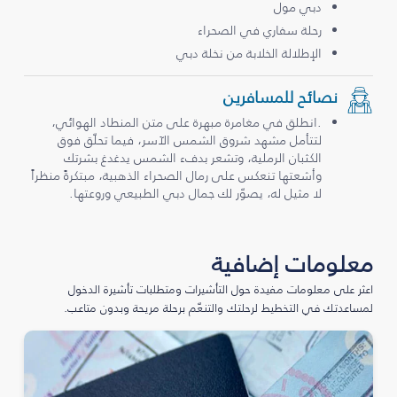
دبي مول
رحلة سفاري في الصحراء
الإطلالة الخلابة من نخلة دبي
نصائح للمسافرين
.انطلق في مغامرة مبهرة على متن المنطاد الهوائي،
لتتأمل مشهد شروق الشمس الآسر، فيما تحلّق فوق
الكثبان الرملية، وتشعر بدفء الشمس يدغدغ بشرتك
وأشعتها تنعكس على رمال الصحراء الذهبية، مبتكرةً منظراً
لا مثيل له، يصوّر لك جمال دبي الطبيعي وروعتها.
معلومات إضافية
اعثر على معلومات مفيدة حول التأشيرات ومتطلبات تأشيرة الدخول
لمساعدتك في التخطيط لرحلتك والتنعّم برحلة مريحة وبدون متاعب.