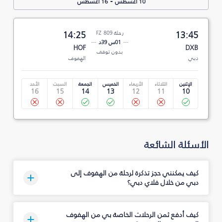
-
10 أغسطس
16 أغسطس
13:45
رحلة FZ 809
14:25
01س 39د
HOF
DXB
بدون توقف
دبي
الهفوف
الإثنين
الثلاثاء
الأربعاء
الخميس
الجمعة
السبت
الأحد
16
15
14
13
12
11
10
الأسئلة الشائعة
كيف يمكنني حجز تذكرة لرحلة من الهفوف إلى
دبي من خلال فلاي دبي؟
كيف أدفع ثمن الرحلات الخاصة بي من الهفوف