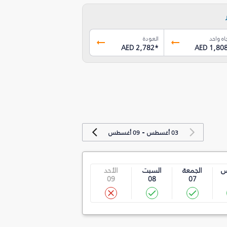
اه واحد
العودة
AED 2,782
*
AED 1,80
-
03 أغسطس
09 أغسطس
س
الجمعة
السبت
الأحد
09
08
07