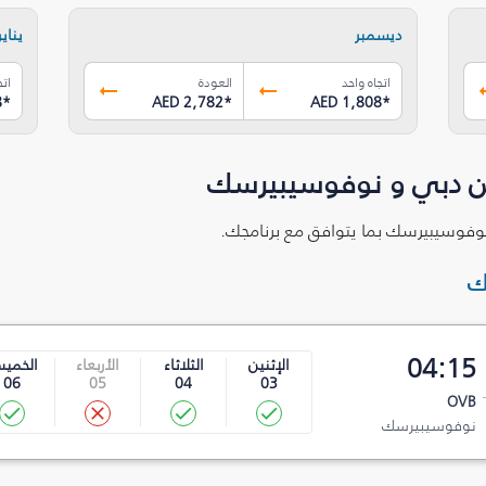
ديسمبر
يناير
اتجاه واحد
العودة
اتج
8
*
AED 2,782
*
AED 1,808
*
ين دبي و نوفوسيبيرسك
 نوفوسيبيرسك بما يتوافق مع برنامجك.
ك
04:15
الإثنين
الثلاثاء
الأربعاء
الخمي
06
05
04
03
OVB
نوفوسيبيرسك