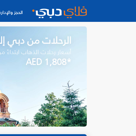
الحجز والإدارة
الرحلات من دبي 
أسعار رحلات الذهاب ابتداءً م
*AED 1,808