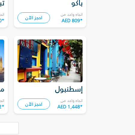
باكو
تب
اتجاه واحد من
اتج
احجز الآن
0
*
AED 809
*
إسطنبول
مي
اتجاه واحد من
اتج
احجز الآن
2
*
AED 1,448
*