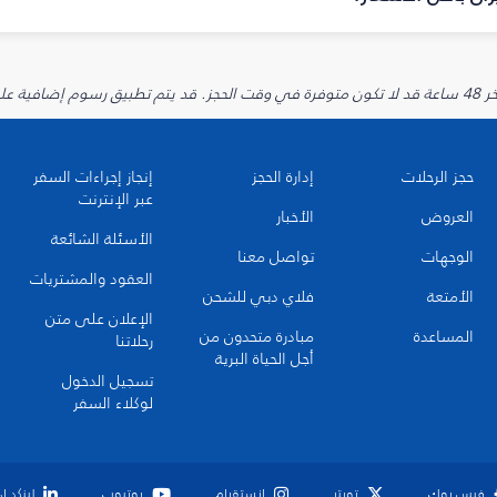
يارية.
حجز الرحلات
إدارة الحجز
إنجاز إجراءات السفر
عبر الإنترنت
العروض
الأخبار
الأسئلة الشائعة
الوجهات
تواصل معنا
العقود والمشتريات
الأمتعة
فلاي دبي للشحن
الإعلان على متن
المساعدة
مبادرة متحدون من
رحلاتنا
أجل الحياة البرية
تسجيل الدخول
لوكلاء السفر
فيس بوك
تويتر
انستقرام
يوتيوب
لينكد إ