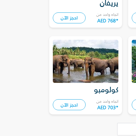
يريفان
اتجاه واحد من
احجز الآن
AED 768
*
كولومبو
اتجاه واحد من
احجز الآن
AED 703
*