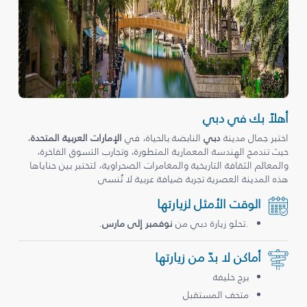
أهلاً بك في دبي
اختبر جمال مدينة
دبي
النابضة بالحياة، في
الإمارات العربية المتحدة
،
حيث تندمج الهندسة المعمارية المتطورة، وتجارب التسوق الفاخرة،
والمعالم الثقافة التاريخية والمغامرات الصحراوية، لتختبر بين حناياها
هذه المدينة العصرية تجربة ضيافة عربية لا تُنسى
الوقت الأمثل لزيارتها
.تحلو زيارة دبي من
نوفمبر إلى مارس
.
أماكن لا بدّ من زيارتها
برج خليفة
متحف المستقبل