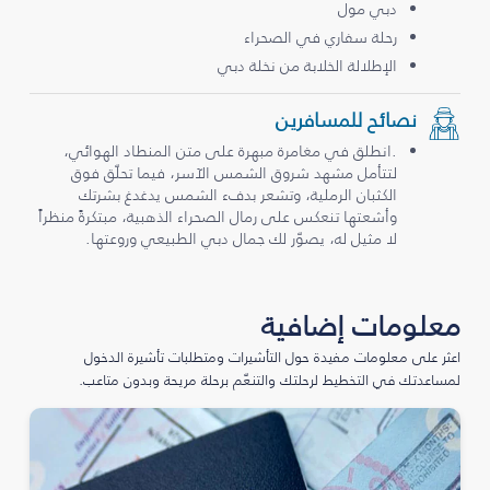
دبي مول
رحلة سفاري في الصحراء
الإطلالة الخلابة من نخلة دبي
نصائح للمسافرين
.انطلق في مغامرة مبهرة على متن المنطاد الهوائي،
لتتأمل مشهد شروق الشمس الآسر، فيما تحلّق فوق
الكثبان الرملية، وتشعر بدفء الشمس يدغدغ بشرتك
وأشعتها تنعكس على رمال الصحراء الذهبية، مبتكرةً منظراً
لا مثيل له، يصوّر لك جمال دبي الطبيعي وروعتها.
معلومات إضافية
اعثر على معلومات مفيدة حول التأشيرات ومتطلبات تأشيرة الدخول
لمساعدتك في التخطيط لرحلتك والتنعّم برحلة مريحة وبدون متاعب.