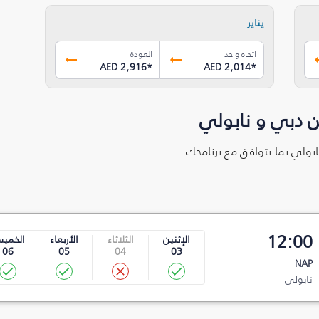
يناير
اتجاه واحد
العودة
AED 2,916
*
AED 2,014
*
ن دبي و نابولي
ابولي بما يتوافق مع برنامجك.
12:00
الإثنين
الثلاثاء
الأربعاء
الخمي
06
05
04
03
NAP
نابولي