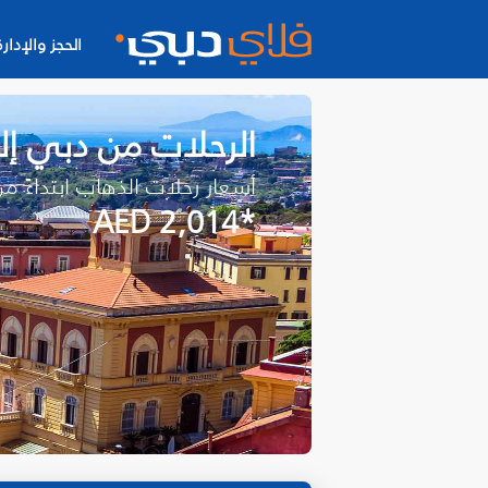
الحجز والإدارة
الرحلات من دبي إل
أسعار رحلات الذهاب ابتداءً م
*AED 2,014