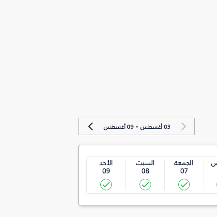
-
03 أغسطس
09 أغسطس
س
الجمعة
السبت
الأحد
09
08
07