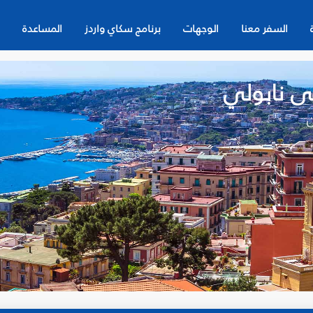
السفر معنا
الوجهات
برنامج سكاي واردز
المساعدة
ى نابولي
ن