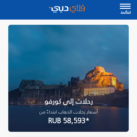
القأئمة
رحلات إلى كورفو
أسعار رحلات الذهاب ابتداءً من
*RUB 58,593