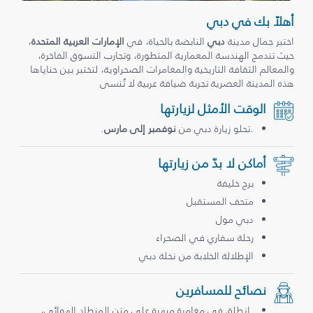
أهلاً بك في دبي
اختبر جمال مدينة
دبي
النابضة بالحياة، في
الإمارات العربية المتحدة
،
حيث تندمج الهندسة المعمارية المتطورة، وتجارب التسوق الفاخرة،
والمعالم الثقافة التاريخية والمغامرات الصحراوية، لتختبر بين حناياها
هذه المدينة العصرية تجربة ضيافة عربية لا تُنسى
الوقت الأمثل لزيارتها
.تحلو زيارة دبي من
نوفمبر إلى مارس
.
أماكن لا بدّ من زيارتها
برج خليفة
متحف المستقبل
دبي مول
رحلة سفاري في الصحراء
الإطلالة الخلابة من نخلة دبي
نصائح للمسافرين
.انطلق في مغامرة مبهرة على متن المنطاد الهوائي،