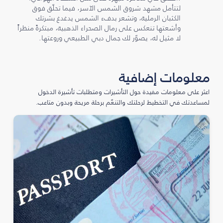
لتتأمل مشهد شروق الشمس الآسر، فيما تحلّق فوق
الكثبان الرملية، وتشعر بدفء الشمس يدغدغ بشرتك
وأشعتها تنعكس على رمال الصحراء الذهبية، مبتكرةً منظراً
لا مثيل له، يصوّر لك جمال دبي الطبيعي وروعتها.
معلومات إضافية
اعثر على معلومات مفيدة حول التأشيرات ومتطلبات تأشيرة الدخول
لمساعدتك في التخطيط لرحلتك والتنعّم برحلة مريحة وبدون متاعب.