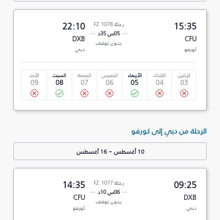
15:35
رحلة FZ 1078
22:10
05س 35د
DXB
CFU
بدون توقف
كورفو
دبي
الإثنين
الثلاثاء
الأربعاء
الخميس
الجمعة
السبت
الأحد
09
08
07
06
05
04
03
الرحلة من دبي إلى كورفو
-
10 أغسطس
16 أغسطس
09:25
رحلة FZ 1077
14:35
06س 10د
CFU
DXB
بدون توقف
دبي
كورفو