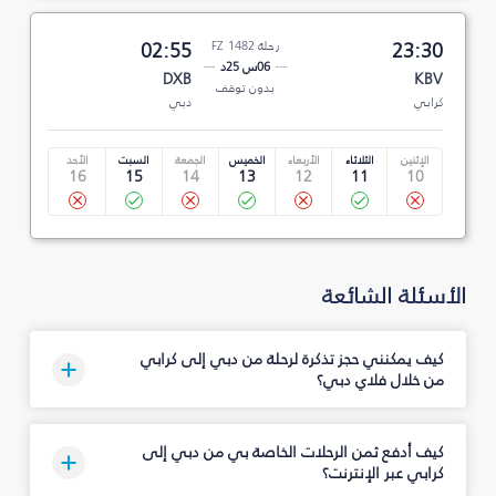
23:30
رحلة FZ 1482
02:55
06س 25د
DXB
KBV
بدون توقف
كرابي
دبي
الإثنين
الثلاثاء
الأربعاء
الخميس
الجمعة
السبت
الأحد
16
15
14
13
12
11
10
الأسئلة الشائعة
كيف يمكنني حجز تذكرة لرحلة من دبي إلى كرابي
من خلال فلاي دبي؟
كيف أدفع ثمن الرحلات الخاصة بي من دبي إلى
كرابي عبر الإنترنت؟