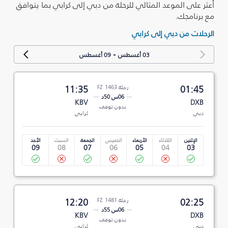
أعثر على الموعد المثالي للرحلة من دبي إلى كرابي بما يتوافق
مع برنامجك.
الرحلات من دبي إلى كرابي
-
03 أغسطس
09 أغسطس
01:45
رحلة FZ 1463
11:35
06س 50د
KBV
DXB
بدون توقف
دبي
كرابي
الإثنين
الثلاثاء
الأربعاء
الخميس
الجمعة
السبت
الأحد
09
08
07
06
05
04
03
02:25
رحلة FZ 1481
12:20
06س 55د
KBV
DXB
بدون توقف
دبي
كرابي