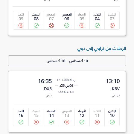
الإثنين
الثلاثاء
الأربعاء
الخميس
الجمعة
السبت
الأحد
09
08
07
06
05
04
03
الرحلات من كرابي إلى دبي
-
10 أغسطس
16 أغسطس
13:10
رحلة FZ 1464
16:35
06س 25د
DXB
KBV
بدون توقف
كرابي
دبي
الإثنين
الثلاثاء
الأربعاء
الخميس
الجمعة
السبت
الأحد
16
15
14
13
12
11
10