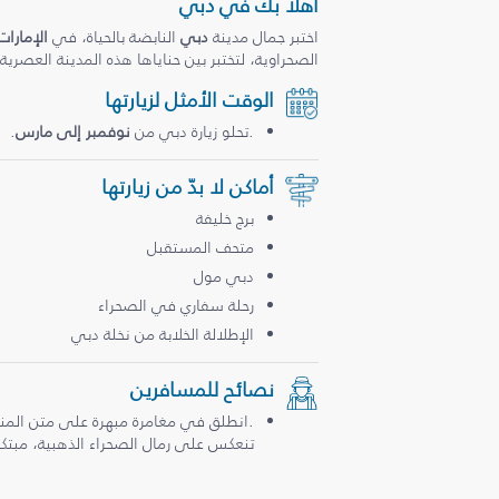
أهلاً بك في دبي
اختبر جمال مدينة
دبي
النابضة بالحياة، في
الإمارات
الصحراوية، لتختبر بين حناياها هذه المدينة العصرية
الوقت الأمثل لزيارتها
.تحلو زيارة دبي من
نوفمبر إلى مارس
.
أماكن لا بدّ من زيارتها
برج خليفة
متحف المستقبل
دبي مول
رحلة سفاري في الصحراء
الإطلالة الخلابة من نخلة دبي
نصائح للمسافرين
.انطلق في مغامرة مبهرة على متن المن
تنعكس على رمال الصحراء الذهبية، مبتكرة