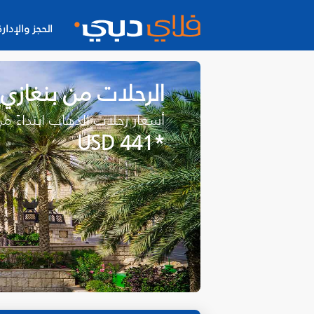
الحجز والإدارة
الرحلات من بنغازي
أسعار رحلات الذهاب ابتداءً م
*USD 441