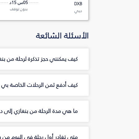
05س 15د
DXB
بدون توقف
دبي
الأسئلة الشائعة
كيف يمكنني حجز تذكرة لرحلة من بن
كيف أدفع ثمن الرحلات الخاصة بي م
ما هي مدة الرحلة من بنغازي إلى د
متى تغادر أول رحلة في اليوم من ب