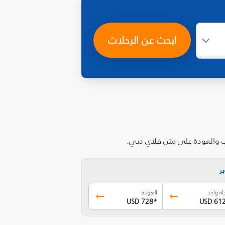
ابحث عن الرحلات
اب والعودة على متن فلاي دبي.
ر
اه واحد
العودة
USD 728
*
USD 61