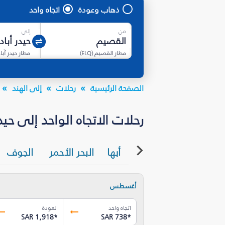
ذهاب وعودة
اتجاه واحد
من
إلى
مطار القصيم
(
ELQ
)
مطار حيدر آبا
الصفحة الرئيسية
رحلات
إلى الهند
رحلات الاتجاه الواحد إلى حيدر أباد (HYD) بأسعار تبدأ من R 610
أبها
البحر الأحمر
الجوف
أغسطس
اتجاه واحد
العودة
SAR 1,918
*
SAR 738
*