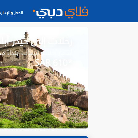
الحجز والإدارة
رحلات إلى حيدر أباد
أسعار رحلات الذهاب ابتداءً م
*SAR 610