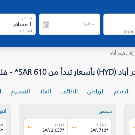
مسافر
1
مسافر
المغادرة
السياحية
د
(
HYD
)
إلى حيدر أباد
SA* - فلاي دبي
الدمام
الرياض
الطائف
العلا
القصيم
ا
سبتمبر
أكتوب
اتجاه واحد
العودة
اتج
6
*
SAR 2,037
*
SAR 710
*