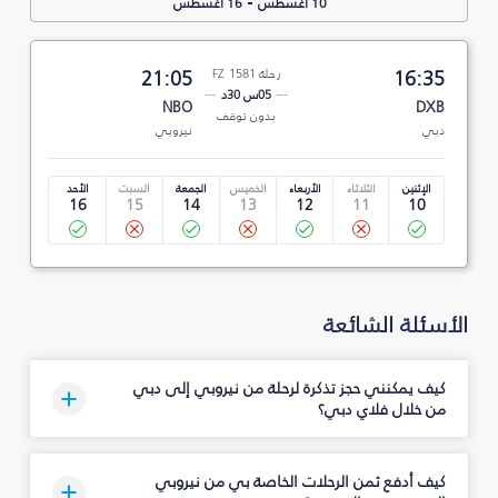
-
10 أغسطس
16 أغسطس
16:35
رحلة FZ 1581
21:05
05س 30د
NBO
DXB
بدون توقف
دبي
نيروبي
الإثنين
الثلاثاء
الأربعاء
الخميس
الجمعة
السبت
الأحد
16
15
14
13
12
11
10
الأسئلة الشائعة
كيف يمكنني حجز تذكرة لرحلة من نيروبي إلى دبي
من خلال فلاي دبي؟
كيف أدفع ثمن الرحلات الخاصة بي من نيروبي