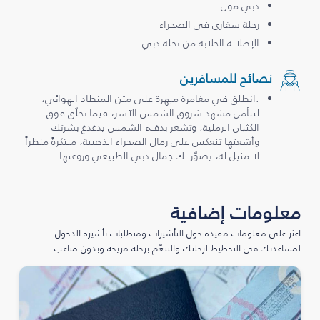
دبي مول
رحلة سفاري في الصحراء
الإطلالة الخلابة من نخلة دبي
نصائح للمسافرين
.انطلق في مغامرة مبهرة على متن المنطاد الهوائي،
لتتأمل مشهد شروق الشمس الآسر، فيما تحلّق فوق
الكثبان الرملية، وتشعر بدفء الشمس يدغدغ بشرتك
وأشعتها تنعكس على رمال الصحراء الذهبية، مبتكرةً منظراً
لا مثيل له، يصوّر لك جمال دبي الطبيعي وروعتها.
معلومات إضافية
اعثر على معلومات مفيدة حول التأشيرات ومتطلبات تأشيرة الدخول
لمساعدتك في التخطيط لرحلتك والتنعّم برحلة مريحة وبدون متاعب.