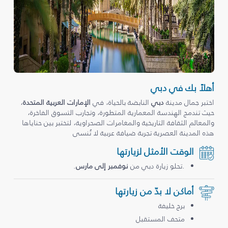
أهلاً بك في دبي
اختبر جمال مدينة
دبي
النابضة بالحياة، في
الإمارات العربية المتحدة
،
حيث تندمج الهندسة المعمارية المتطورة، وتجارب التسوق الفاخرة،
والمعالم الثقافة التاريخية والمغامرات الصحراوية، لتختبر بين حناياها
هذه المدينة العصرية تجربة ضيافة عربية لا تُنسى
الوقت الأمثل لزيارتها
.تحلو زيارة دبي من
نوفمبر إلى مارس
.
أماكن لا بدّ من زيارتها
برج خليفة
متحف المستقبل