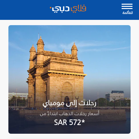
القأئمة
رحلات إلى مومباي
أسعار رحلات الذهاب ابتداءً من
*SAR 572