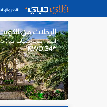
الحجز والإدارة
الرحلات من الكويت
أسعار رحلات الذهاب ابتداءً م
*KWD 34