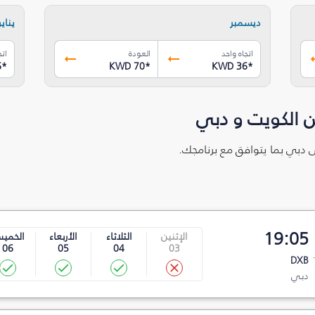
ديسمبر
يناير
اتجاه واحد
العودة
اتج
6
*
KWD 70
*
KWD 36
*
ن الكويت و دبي
ى دبي بما يتوافق مع برنامجك.
19:05
الإثنين
الثلاثاء
الأربعاء
الخمي
06
05
04
03
DXB
دبي