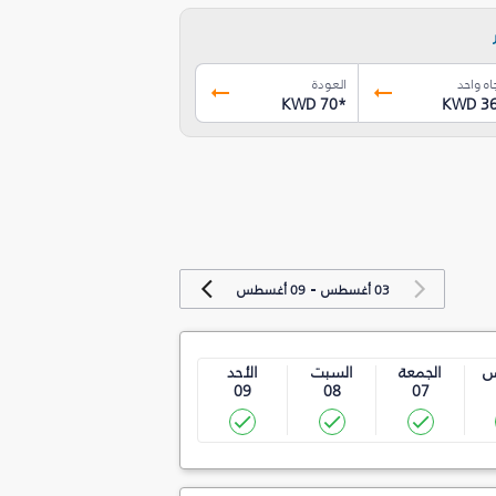
اه واحد
العودة
KWD 70
*
KWD 3
-
03 أغسطس
09 أغسطس
س
الجمعة
السبت
الأحد
09
08
07