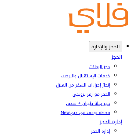
الحجز والإدارة
الحجز
حجز الرحلات
خدمات الإستقبال والترحيب
إنجاز إجراءات السفر من المنزل
الحجز مع رمز ترويجي
حجز رحلة طيران + فندق
محطة توقف في دبي
New
إدارة الحجز
إدارة الحجز