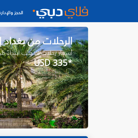
الحجز والإدارة
الرحلات من بغداد 
أسعار رحلات الذهاب ابتداءً م
*USD 335