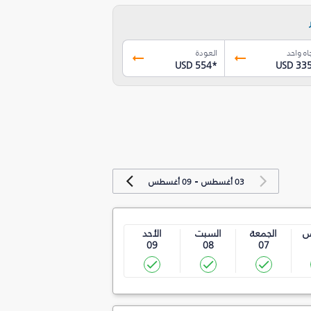
اه واحد
العودة
USD 554
*
USD 33
-
03 أغسطس
09 أغسطس
س
الجمعة
السبت
الأحد
09
08
07