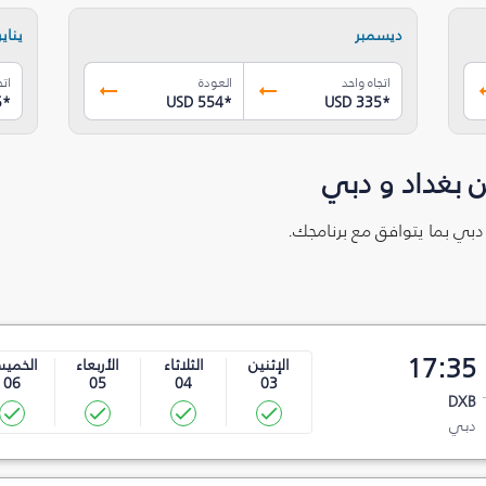
ديسمبر
يناير
اتجاه واحد
العودة
اتج
5
*
USD 554
*
USD 335
*
 بغداد و دبي
 دبي بما يتوافق مع برنامجك.
17:35
الإثنين
الثلاثاء
الأربعاء
الخمي
06
05
04
03
DXB
دبي