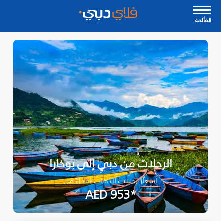
القأئمة
الرحلات من دبي إلى بوخارا
أسعار رحلات الذهاب ابتداءً من
*AED 953