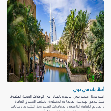
أهلاً بك في دبي
اختبر جمال مدينة
دبي
النابضة بالحياة، في
الإمارات العربية المتحدة
،
حيث تندمج الهندسة المعمارية المتطورة، وتجارب التسوق الفاخرة،
والمعالم الثقافة التاريخية والمغامرات الصحراوية، لتختبر بين حناياها