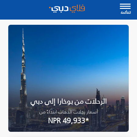
القأئمة
الرحلات من بوخارا إلى دبي
أسعار رحلات الذهاب ابتداءً من
*NPR 49,933