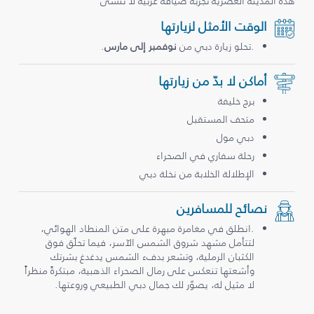
هذه المدينة العصرية تجربة ضيافة عربية لا تُنسى
الوقت الأمثل لزيارتها
.تحلو زيارة دبي من
نوفمبر إلى مارس
.
أماكن لا بدّ من زيارتها
برج خليفة
متحف المستقبل
دبي مول
رحلة سفاري في الصحراء
الإطلالة الخلابة من نخلة دبي
نصائح للمسافرين
.انطلق في مغامرة مبهرة على متن المنطاد الهوائي،
لتتأمل مشهد شروق الشمس الآسر، فيما تحلّق فوق
الكثبان الرملية، وتشعر بدفء الشمس يدغدغ بشرتك
وأشعتها تنعكس على رمال الصحراء الذهبية، مبتكرةً منظراً
لا مثيل له، يصوّر لك جمال دبي الطبيعي وروعتها.