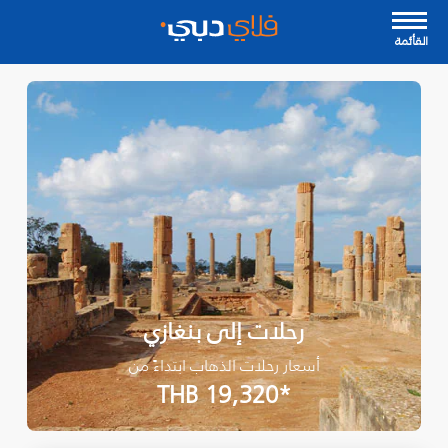
القأئمة
رحلات إلى بنغازي
أسعار رحلات الذهاب ابتداءً من
*THB 19,320