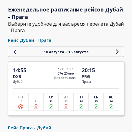
Еженедельное расписание рейсов Дубай
- Прага
Выберите удобное для вас время перелета Дубай
- Прага.
Рейс Дубай - Прага
-
10 августа
16 августа
14:55
Рейс FZ 1781
20:15
07ч 20мин
DXB
PRG
Без остановок
Дубай
Прага
ПН
ВТ
СР
ЧТ
ПТ
СБ
ВС
10
11
12
13
14
15
16
Рейс Прага - Дубай