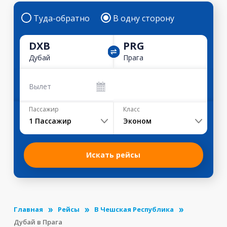
Туда-обратно
В одну сторону
DXB
PRG
Дубай
Прага
Вылет
Пассажир
Класс
1
Пассажир
Эконом
Искать рейсы
Главная
Рейсы
В Чешская Республика
Дубай в Прага