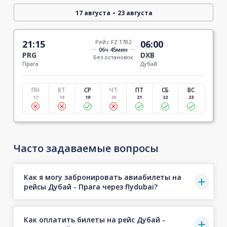
-
17 августа
23 августа
21:15
Рейс FZ 1782
06:00
06ч 45мин
PRG
DXB
Без остановок
Прага
Дубай
ПН
ВТ
СР
ЧТ
ПТ
СБ
ВС
17
18
19
20
21
22
23
Часто задаваемые вопросы
Как я могу забронировать авиабилеты на
рейсы Дубай - Прага через flydubai?
Как оплатить билеты на рейс Дубай -