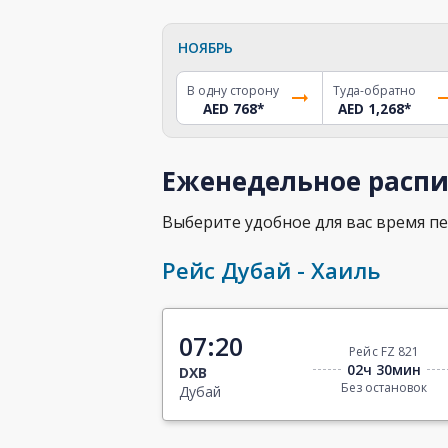
НОЯБРЬ
В одну сторону
Туда-обратно
AED 768
*
AED 1,268
*
Еженедельное распи
Выберите удобное для вас время пе
Рейс Дубай - Хаиль
07:20
Рейс FZ 821
02ч 30мин
DXB
Без остановок
Дубай