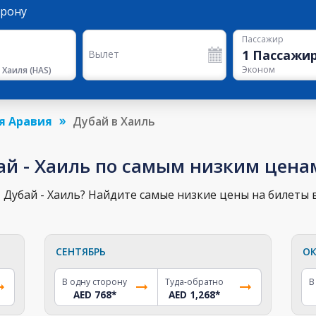
орону
Пассажир
1
Пассажи
Вылет
Эконом
 Хаиля
(
HAS
)
я Аравия
Дубай в Хаиль
ай - Хаиль по самым низким цена
Дубай - Хаиль? Найдите самые низкие цены на билеты в
СЕНТЯБРЬ
ОК
В одну сторону
Туда-обратно
В
AED 768
*
AED 1,268
*