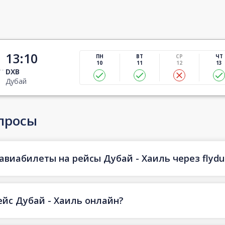
13:10
ПН
ВТ
СР
ЧТ
10
11
12
13
DXB
Дубай
просы
авиабилеты на рейсы Дубай - Хаиль через flydu
ейс Дубай - Хаиль онлайн?