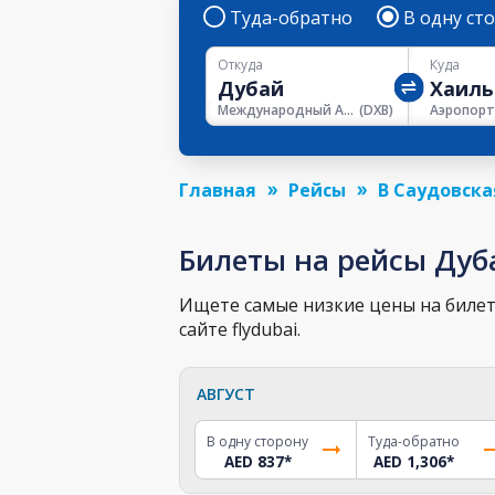
Туда-обратно
В одну ст
Откуда
Куда
Международный Аэропорт Дубая
(
DXB
)
Аэропорт
Главная
Рейсы
В Саудовска
Билеты на рейсы Дуб
Ищете самые низкие цены на билет 
сайте flydubai.
АВГУСТ
В одну сторону
Туда-обратно
AED 837
*
AED 1,306
*