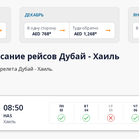
ДЕКАБРЬ
ЯН
В одну сторону
Туда-обратно
В
AED 768
*
AED 1,268
*
сание рейсов Дубай - Хаиль
релета Дубай - Хаиль.
08:50
ПН
ВТ
СР
ЧТ
03
04
05
06
HAS
Хаиль