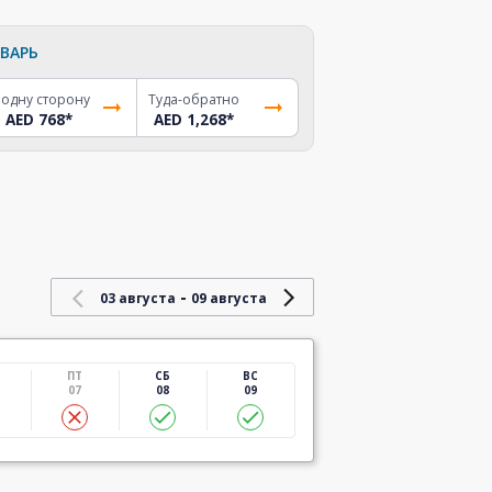
ВАРЬ
 одну сторону
Туда-обратно
AED 768
*
AED 1,268
*
-
03 августа
09 августа
ПТ
СБ
ВС
07
08
09