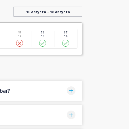
-
10 августа
16 августа
ПТ
СБ
ВС
14
15
16
bai?