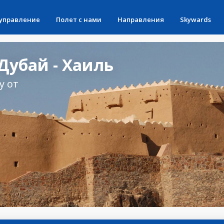
 управление
Полет с нами
Направления
Skywards
Дубай - Хаиль
у от