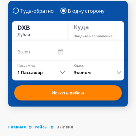
Туда-обратно
В одну сторону
Куда
DXB
Дубай
Введите направление
Вылет
Пассажир
Класс
1
Пассажир
Эконом
Искать рейсы
Главная
Рейсы
В Ливия