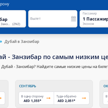
орону
Пассажир
1
Пассажи
Вылет
Эконом
Аэропорт Занзибара
(
ZNZ
)
Дубай в Занзибар
ай - Занзибар по самым низким ц
Дубай - Занзибар? Найдите самые низкие цены на биле
СЕНТЯБРЬ
ОК
В одну сторону
Туда-обратно
В
AED 1,355
*
AED 2,051
*