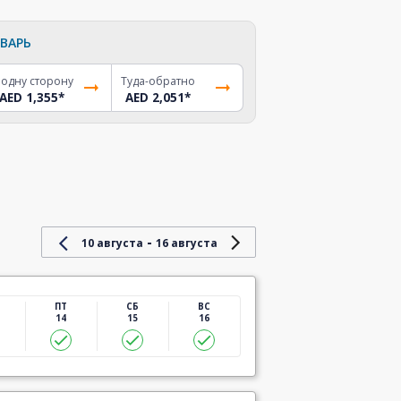
ВАРЬ
 одну сторону
Туда-обратно
AED 1,355
*
AED 2,051
*
-
10 августа
16 августа
ПТ
СБ
ВС
14
15
16