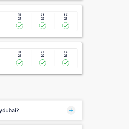
ПТ
СБ
ВС
21
22
23
ПТ
СБ
ВС
21
22
23
ydubai?