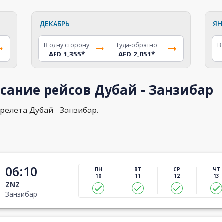
ДЕКАБРЬ
ЯН
В одну сторону
Туда-обратно
В
AED 1,355
*
AED 2,051
*
сание рейсов Дубай - Занзибар
релета Дубай - Занзибар.
06:10
ПН
ВТ
СР
ЧТ
10
11
12
13
ZNZ
Занзибар