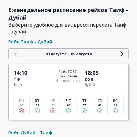
Еженедельное расписание рейсов Таиф -
Дубай
Выберите удобное для вас время перелета Таиф
- Дубай.
Рейс Таиф - Дубай
-
03 августа
09 августа
14:10
Рейс FZ 874
18:05
02ч 55мин
TIF
DXB
Без остановок
Таиф
Дубай
ПН
ВТ
СР
ЧТ
ПТ
СБ
ВС
03
04
05
06
07
08
09
Рейс Дубай - Таиф