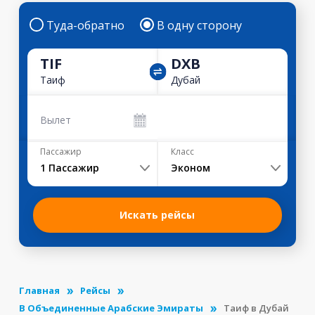
Туда-обратно
В одну сторону
TIF
DXB
Таиф
Дубай
Вылет
Пассажир
Класс
1
Пассажир
Эконом
Искать рейсы
Главная
Рейсы
В Объединенные Арабские Эмираты
Таиф в Дубай