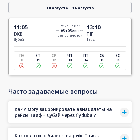
-
10 августа
16 августа
11:05
Рейс FZ 873
13:10
03ч 05мин
DXB
TIF
Без остановок
Дубай
Таиф
ПН
ВТ
СР
ЧТ
ПТ
СБ
ВС
10
11
12
13
14
15
16
Часто задаваемые вопросы
Как я могу забронировать авиабилеты на
рейсы Таиф - Дубай через flydubai?
Как оплатить билеты на рейс Таиф -