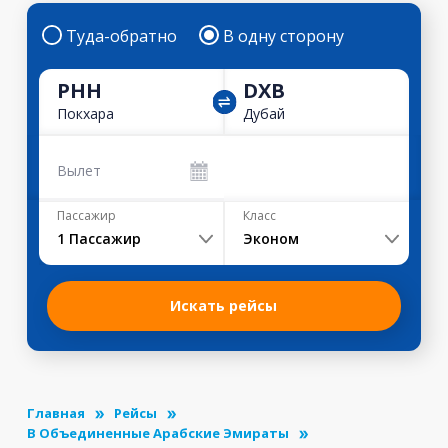
Туда-обратно
В одну сторону
PHH
DXB
Покхара
Дубай
Вылет
Пассажир
Класс
1
Пассажир
Эконом
Искать рейсы
Главная
Рейсы
В Объединенные Арабские Эмираты