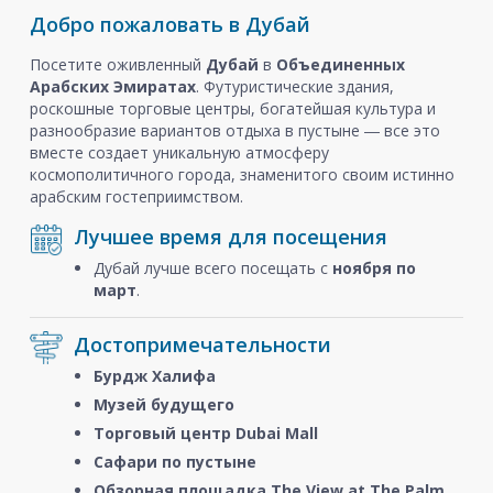
Добро пожаловать в Дубай
Посетите оживленный
Дубай
в
Объединенных
Арабских Эмиратах
. Футуристические здания,
роскошные торговые центры, богатейшая культура и
разнообразие вариантов отдыха в пустыне ― все это
вместе создает уникальную атмосферу
космополитичного города, знаменитого своим истинно
арабским гостеприимством.
Лучшее время для посещения
Дубай лучше всего посещать с
ноября
по
март
.
Достопримечательности
Бурдж Халифа
Музей будущего
Торговый центр Dubai Mall
Сафари по пустыне
Обзорная площадка The View at The Palm