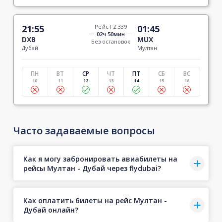
21:55
Рейс FZ 339
01:45
02ч 50мин
DXB
MUX
Без остановок
Дубай
Мултан
ПН
ВТ
СР
ЧТ
ПТ
СБ
ВС
10
11
12
13
14
15
16
Часто задаваемые вопросы
Как я могу забронировать авиабилеты на
рейсы Мултан - Дубай через flydubai?
Как оплатить билеты на рейс Мултан -
Дубай онлайн?