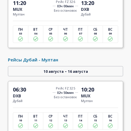
11:20
Рейс FZ 326
13:20
03ч 00мин
MUX
DXB
Без остановок
Мултан
Дубай
ПН
ВТ
СР
ЧТ
ПТ
СБ
ВС
03
04
05
06
07
08
09
Рейсы Дубай - Мултан
-
10 августа
16 августа
06:30
Рейс FZ 325
10:20
02ч 50мин
DXB
MUX
Без остановок
Дубай
Мултан
ПН
ВТ
СР
ЧТ
ПТ
СБ
ВС
10
11
12
13
14
15
16