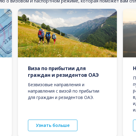
 о визовом и паспортном режиме, которая поможет вам сп
Виза по прибытии для
граждан и резидентов ОАЭ
П
п
Безвизовые направления и
р
направления с визой по прибытии
в
для граждан и резидентов ОАЭ.
и
и
Узнать больше