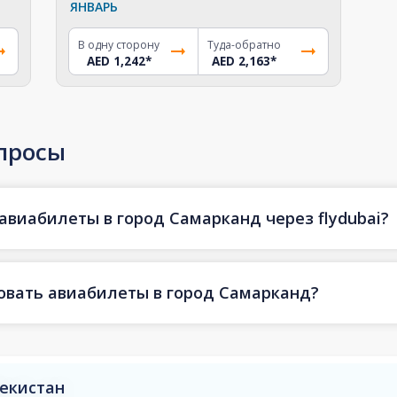
ЯНВАРЬ
В одну сторону
Туда-обратно
AED 1,242
*
AED 2,163
*
просы
авиабилеты в город Самарканд через flydubai?
овать авиабилеты в город Самарканд?
бекистан