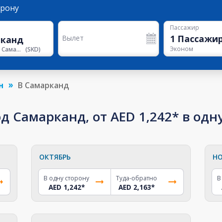
орону
Пассажир
1
Пассажи
Вылет
Эконом
Аэропорт Самарканд
(
SKD
)
н
В Самарканд
д Самарканд, от AED 1,242* в одн
ОКТЯБРЬ
НО
В одну сторону
Туда-обратно
В
AED 1,242
*
AED 2,163
*