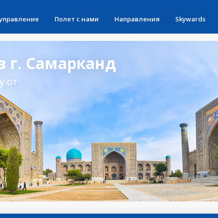
 управление
Полет с нами
Направления
Skywards
 г. Самарканд
у от