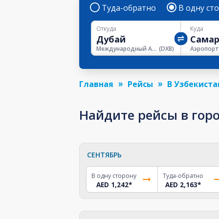
Туда-обратно
В одну ст
Откуда
Куда
Международный Аэропорт Дубая
(
DXB
)
Главная
Рейсы
В Узбекиста
Найдите рейсы в горо
СЕНТЯБРЬ
В одну сторону
Туда-обратно
AED 1,242
*
AED 2,163
*