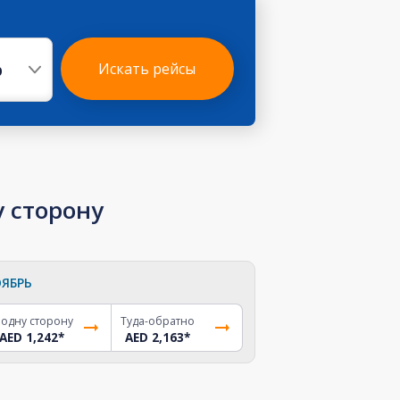
р
Искать рейсы
у сторону
ЯБРЬ
 одну сторону
Туда-обратно
AED 1,242
*
AED 2,163
*