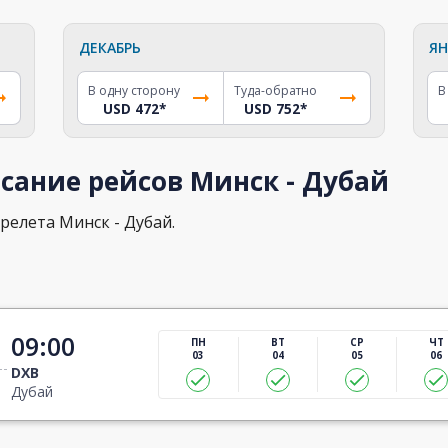
ДЕКАБРЬ
ЯН
В одну сторону
Туда-обратно
В
USD 472
*
USD 752
*
сание рейсов Минск - Дубай
релета Минск - Дубай.
09:00
ПН
ВТ
СР
ЧТ
03
04
05
06
DXB
Дубай