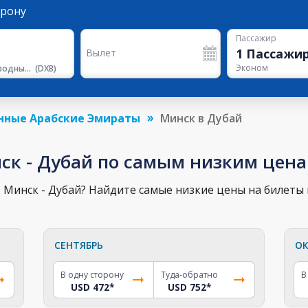
орону
Пассажир
1
Пассажи
Вылет
Эконом
Международный Аэропорт Дубая
(
DXB
)
нные Арабские Эмираты
Минск в Дубай
ск - Дубай по самым низким цен
Минск - Дубай? Найдите самые низкие цены на билеты 
СЕНТЯБРЬ
ОК
В одну сторону
Туда-обратно
В
USD 472
*
USD 752
*