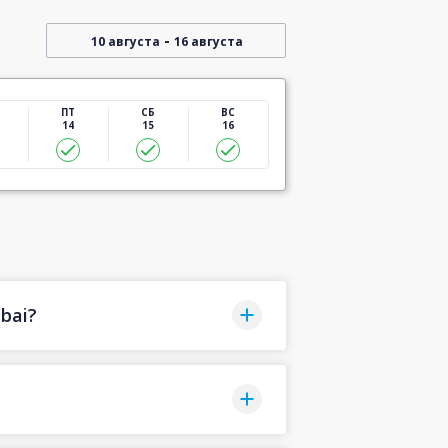
-
10 августа
16 августа
ПТ
СБ
ВС
14
15
16
bai?