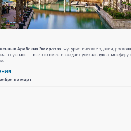
ненных Арабских Эмиратах
. Футуристические здания, роско
ыха в пустыне ― все это вместе создает уникальную атмосферу
м.
ения
оября
по март
.