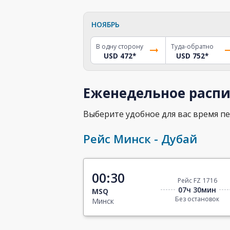
НОЯБРЬ
В одну сторону
Туда-обратно
USD 472
*
USD 752
*
Еженедельное распи
Выберите удобное для вас время пе
Рейс Минск - Дубай
00:30
Рейс FZ 1716
07ч 30мин
MSQ
Без остановок
Минск