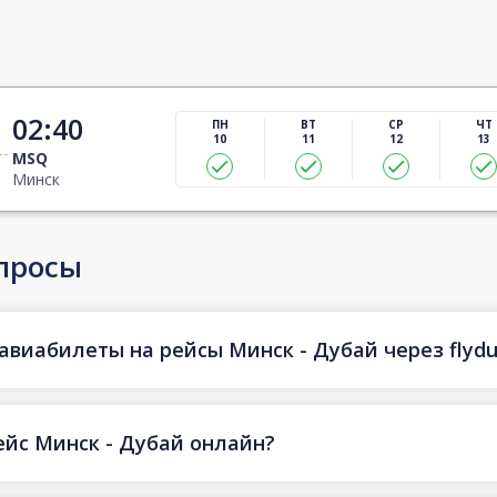
02:40
ПН
ВТ
СР
ЧТ
10
11
12
13
MSQ
Минск
просы
авиабилеты на рейсы Минск - Дубай через flydu
ейс Минск - Дубай онлайн?