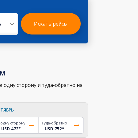
р
Искать рейсы
ам
в одну сторону и туда-обратно на
ТЯБРЬ
 одну сторону
Туда-обратно
USD 472
*
USD 752
*