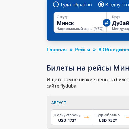
Туда-обратно
В одну ст
Откуда
Куда
Национальный аэропорт Минск
(
MSQ
)
Главная
Рейсы
В Объедине
Билеты на рейсы Мин
Ищете самые низкие цены на билет 
сайте flydubai.
АВГУСТ
В одну сторону
Туда-обратно
USD 472
*
USD 752
*