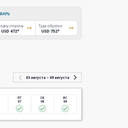
ВАРЬ
 одну сторону
Туда-обратно
USD 472
*
USD 752
*
-
03 августа
09 августа
ПТ
СБ
ВС
07
08
09