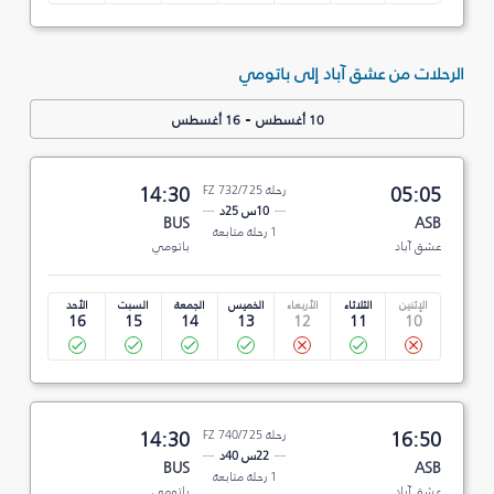
الرحلات من عشق آباد إلى باتومي
-
10 أغسطس
16 أغسطس
05:05
رحلة FZ 732/725
14:30
10س 25د
BUS
ASB
1 رحلة متابعة
عشق آباد
باتومي
الإثنين
الثلاثاء
الأربعاء
الخميس
الجمعة
السبت
الأحد
16
15
14
13
12
11
10
16:50
رحلة FZ 740/725
14:30
22س 40د
BUS
ASB
1 رحلة متابعة
عشق آباد
باتومي