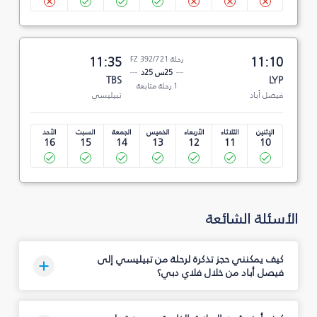
11:10
رحلة FZ 392/721
11:35
25س 25د
TBS
LYP
1 رحلة متابعة
فيصل أباد
تبيليسي
الإثنين
الثلاثاء
الأربعاء
الخميس
الجمعة
السبت
الأحد
16
15
14
13
12
11
10
الأسئلة الشائعة
كيف يمكنني حجز تذكرة لرحلة من تبيليسي إلى
فيصل أباد من خلال فلاي دبي؟