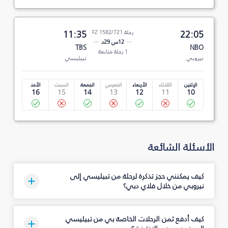
22:05
رحلة FZ 1582/721
11:35
12س 29د
TBS
NBO
1 رحلة متابعة
نيروبي
تبيليسي
الإثنين
الثلاثاء
الأربعاء
الخميس
الجمعة
السبت
الأحد
16
15
14
13
12
11
10
الأسئلة الشائعة
كيف يمكنني حجز تذكرة لرحلة من تبيليسي إلى
نيروبي من خلال فلاي دبي؟
كيف أدفع ثمن الرحلات الخاصة بي من تبيليسي