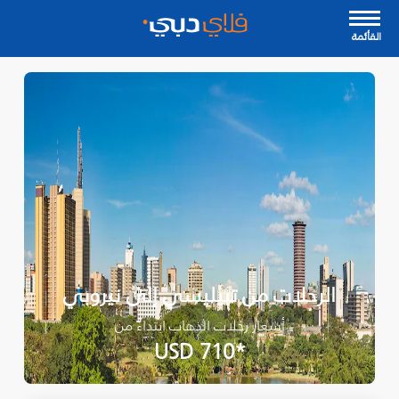
القأئمة
الرحلات من تبيليسي إلى نيروبي
أسعار رحلات الذهاب ابتداءً من
*USD 710