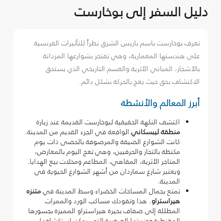
دليل السفر إلى بوخارست
تعرف بوخارست باسم باريس الشرق نظراً للتأثيرات الفرنسية
على هندستها المعمارية، وهي تفتخر بشوارعها المزدانة
بالأشجار، المباني الأثرية والقسم التاريخي الذي يستحق
الاكتشاف بحق حيث يعج بالحركة بشكل دائم.
أبرز المعالم والأنشطة
اكتشف النكهة الحقيقية لبوخارست القديمة عند زيارة
منطقة ليبسكاني
الواقعة في الجزء القديم من المدينة.
كانت الشوارع الضيقة والمرصوفة بالحصى ذات يوم
مكتظة بالتجار والحرفيين، وهي تعج اليوم بالمعارض،
المتاجر الأثرية، المقاهي، المطاعم ومحلات بيع الهدايا.
ويعتبر شارع سماردان من أشهر الشوارع الحيوية في
المدينة.
تمتع بجمال المساحات الخضراء وسط المدينة في
متنزه
هيراستراو
. هذا وتقودك مساكب الورد والممرات
المظللة إلى ضفاف بحيرة هيراستراو المميزة بجسورها
المقنطرة وجزيرتها الصغيرة التي يمكن استكشافها