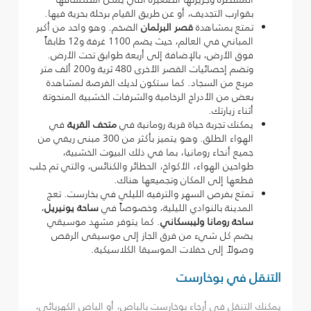
بقوارب التجديف، أو عن طريق القيام برحلة بحرية فيها.
تمتع بمشاهدة
قصر البرلمان
الضخم. وهو واحد من أكبر
المباني في العالم، حيث يضم 1100 غرفة و12 طابقاً
فوق الأرض، بالإضافة إلى أربعة طوابق تحت الأرض.
وتضم إحصائيات القصر الأخرى 480 ثرية و200 ألف متر
مربع من السجاد. كما ستكون لديك الفرصة لمشاهدة
بعض من الأدراج الرخامية والشرفات الخشبية المنحوتة
أثناء زيارتك.
يمكنك تجربة حياة قرية رومانية في
متحف القرية
في
الهواء الطلق. وهو يتميز بأكثر من 300 مبنى ريفي من
جميع أنحاء رومانيا، بما في ذلك البيوت الخشبية،
طواحين الهواء، الأكواخ، الحظائر والكنائس، والتي تم جلب
قطعها إلى المكان وتجميعها هناك.
تمتع بفرص السهر والترفيه الليلي في بخارست. تعج
المدينة بالنوادي الليلية، وخصوصاً في
ساحة يونيريل
،
ساحة رومانا وليبسكاني
. كما يتوفر مشهد موسيقي
يضم كل شيء من فرق الجاز إلى موسيقى الرقص
وصولاً إلى حفلات الموسيقا الكلاسيكية.
التنقل في بوخارست
يمكنك التنقل في أرجاء بوخارست بالباص، أو الباص الكهربائي،