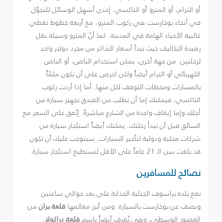
أو الترام، أو المترو أو التاكسي. إحدى أسهل الوسائل للتجوّل
في أنحاء بوخارست هي ركوب المترو، مع أربعة خطوط تغطي
غالبية الأحياء الهامة في المدينة. كما أنّ المترو وسيلة نقل
زهيدة التكاليف حيث تبدأ أسعار التذاكر من مجرد دولار واحد
لرحلتين. من جهة أخرى، يمكن استخدام الباص، أو الباص
الكهربائي أو الترام أيضاً ولكن احرص على أن تكون ملمّاً
بالمسارات ومحطات التوقف لكل منها. أما إذا أردت ركوب
التاكسي، فيمكنك إما أن تطلب من الفندق تجهيز سيارة من
أجلك وإما إيقاف واحدة من الشارع مباشرةً. إتّفق على السعر مع
السائق قبل أن تبدأ رحلتك. يمكنك أيضاً استئجار سيارة من
شركات محلية ودولية لتأجير السيارات. سيتوجب عليك أن تكون
قد بلغت سن الـ 21 عاماً على الأقل لتستطيع استئجار سيارة.
نصائح للمسافرين
تقع بلدة براسوف الجبلية الجذابة على بعد حوالي ساعتين
ونصف عن بوخارست بالسيارة. ومن أبرز معالمها
قلعة بران
من
العصور الوسطى، وهي تُعرف أيضاً باسم
قلعة دراكولا
.