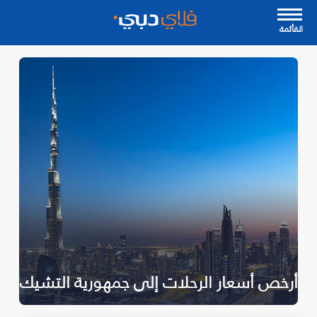
القأئمة
أرخص أسعار الرحلات إلى جمهورية التشيك