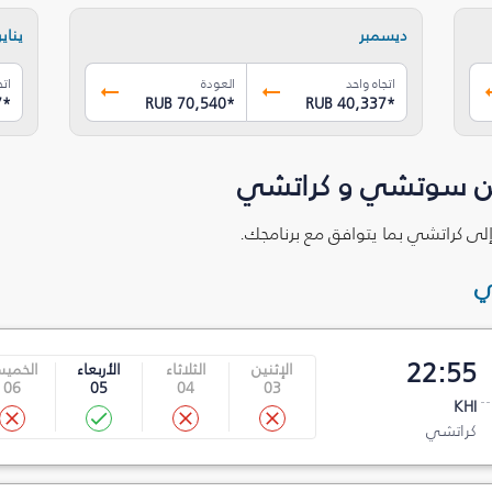
ديسمبر
يناير
اتجاه واحد
العودة
اتج
7
*
RUB 70,540
*
RUB 40,337
*
ين سوتشي و كراتشي
لى كراتشي بما يتوافق مع برنامجك.
ي
22:55
الإثنين
الثلاثاء
الأربعاء
الخمي
06
05
04
03
KHI
كراتشي