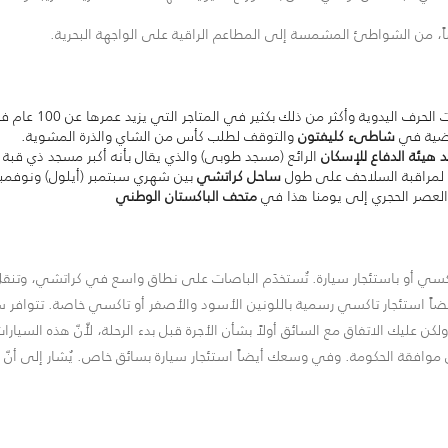
ضاً، من الشواطئ المشمسة إلى المطاعم الراقية على الواجهة البحرية.
ف اليدوية وأكثر من ذلك بكثير في المتاجر التي يزيد عمرها عن 100 عام في
لفضية في
شاطىء كليفتون
والتوقف لطلب كأس من الشاي والذرة المشوية.
هيئة الدفاع للإسكان
الرائع (مسجد طوبى) والذي يقال بأنه أكبر مسجد ذي قبة 
 لمراقبة السلاحف على طول
ساحل كراتشي
بين شهري سبتمبر (أيلول) ونوفمبر 
ة العصر الحجري إلى يومنا هذا في
متحف الباكستان الوطني
كسي أو باستئجار سيارة. تُستخدَم الباصات على نطاق واسع في كراتشي، وتنقل ال
كنك أيضاً استئجار تاكسي رسمية باللونين الأسود والأصفر أو تاكسي خاصة. تتواف
عليك الاتفاق مع السائق أولاً بشأن الأجرة قبل بدء الرحلة، لأّنّ هذه السيارا
 موافقة الحكومة. وفي وسعك أيضاً استئجار سيارة بسائق خاص. يُشار إلى أنّ 