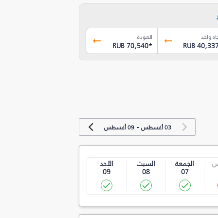
اه واحد
العودة
RUB 70,540
*
RUB 40,33
-
03 أغسطس
09 أغسطس
س
الجمعة
السبت
الأحد
09
08
07