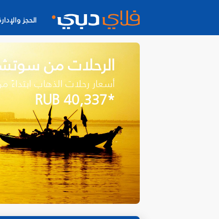
الحجز والإدارة
الرحلات من سوتش
أسعار رحلات الذهاب ابتداءً م
*RUB 40,337