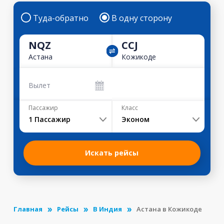
Туда-обратно
В одну сторону
NQZ
CCJ
Астана
Кожикоде
Вылет
Пассажир
Класс
1
Пассажир
Эконом
Искать рейсы
Главная
Рейсы
В Индия
Астана в Кожикоде