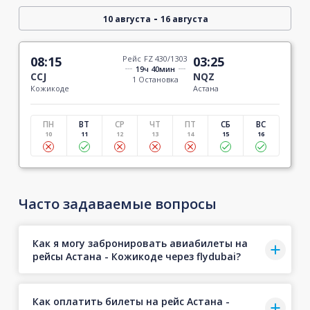
-
10 августа
16 августа
08:15
Рейс FZ 430/1303
03:25
19ч 40мин
CCJ
NQZ
1 Остановка
Кожикоде
Астана
ПН
ВТ
СР
ЧТ
ПТ
СБ
ВС
10
11
12
13
14
15
16
Часто задаваемые вопросы
Как я могу забронировать авиабилеты на
рейсы Астана - Кожикоде через flydubai?
Как оплатить билеты на рейс Астана -