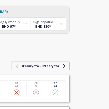
ВАРЬ
 одну сторону
Туда-обратно
BHD 97
*
BHD 180
*
-
03 августа
09 августа
ПТ
СБ
ВС
07
08
09