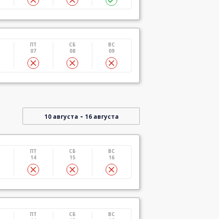
ПТ
СБ
ВС
07
08
09
-
10 августа
16 августа
ПТ
СБ
ВС
14
15
16
ПТ
СБ
ВС