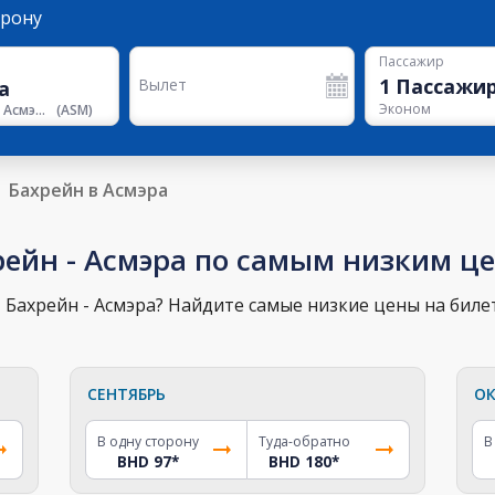
орону
Пассажир
1
Пассажи
Вылет
Эконом
Аэропорт Асмэры
(
ASM
)
Бахрейн в Асмэра
рейн - Асмэра по самым низким ц
Бахрейн - Асмэра? Найдите самые низкие цены на биле
СЕНТЯБРЬ
ОК
В одну сторону
Туда-обратно
В
BHD 97
*
BHD 180
*