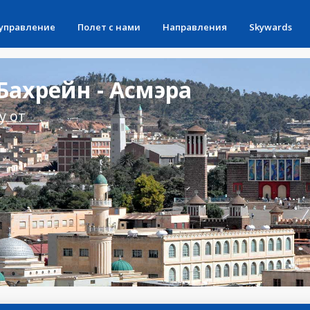
 управление
Полет с нами
Направления
Skywards
ахрейн - Асмэра
у от