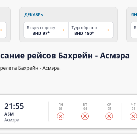
ДЕКАБРЬ
ЯН
В одну сторону
Туда-обратно
В
BHD 97
*
BHD 180
*
сание рейсов Бахрейн - Асмэра
релета Бахрейн - Асмэра.
21:55
ПН
ВТ
СР
ЧТ
03
04
05
06
ASM
Асмэра