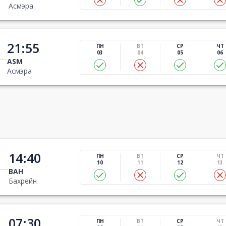
Асмэра
21:55
ПН
ВТ
СР
ЧТ
03
04
05
06
ASM
Асмэра
14:40
ПН
ВТ
СР
ЧТ
10
11
12
13
BAH
Бахрейн
07:30
ПН
ВТ
СР
ЧТ