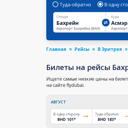
Туда-обратно
В одну ст
Откуда
Куда
Аэропорт Бахрейна
(
BAH
)
Главная
Рейсы
В Эритрея
Билеты на рейсы Бах
Ищете самые низкие цены на билет 
на сайте flydubai.
АВГУСТ
В одну сторону
Туда-обратно
BHD 101
*
BHD 183
*