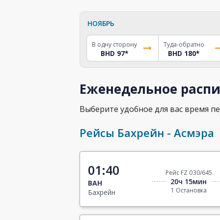
НОЯБРЬ
В одну сторону
Туда-обратно
BHD 97
*
BHD 180
*
Еженедельное распи
Выберите удобное для вас время пе
Рейсы Бахрейн - Асмэра
01:40
Рейс FZ 030/645
20ч 15мин
BAH
1 Остановка
Бахрейн