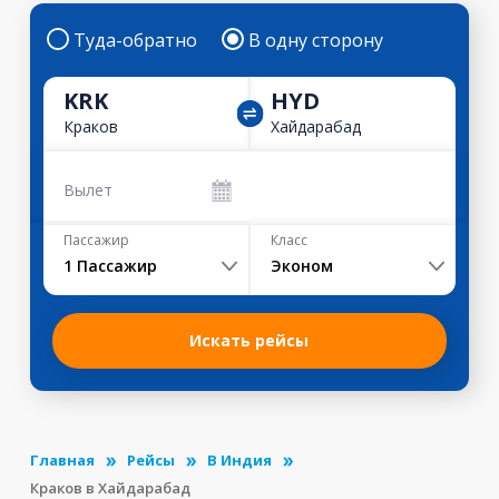
Туда-обратно
В одну сторону
KRK
HYD
Краков
Хайдарабад
Вылет
Пассажир
Класс
1
Пассажир
Эконом
Искать рейсы
Главная
Рейсы
В Индия
Краков в Хайдарабад