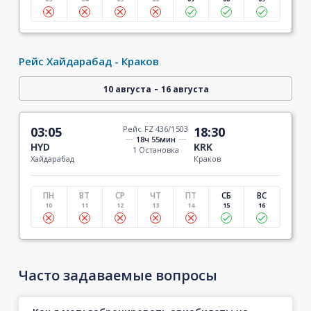
Рейс Хайдарабад - Краков
-
10 августа
16 августа
03:05
Рейс FZ 436/1503
18:30
18ч 55мин
HYD
KRK
1 Остановка
Хайдарабад
Краков
ПН
ВТ
СР
ЧТ
ПТ
СБ
ВС
10
11
12
13
14
15
16
Часто задаваемые вопросы