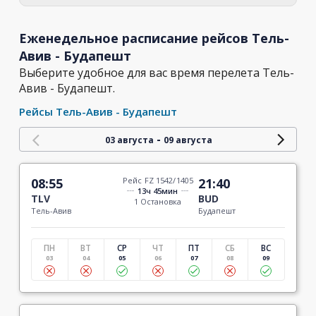
Еженедельное расписание рейсов Тель-
Авив - Будапешт
Выберите удобное для вас время перелета Тель-
Авив - Будапешт.
Рейсы Тель-Авив - Будапешт
-
03 августа
09 августа
08:55
Рейс FZ 1542/1405
21:40
13ч 45мин
TLV
BUD
1 Остановка
Тель-Авив
Будапешт
ПН
ВТ
СР
ЧТ
ПТ
СБ
ВС
03
04
05
06
07
08
09