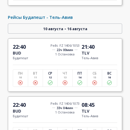
Рейсы Будапешт - Тель-Авив
-
10 августа
16 августа
22:40
Рейс FZ 1406/1053
21:40
22ч 00мин
BUD
TLV
1 Остановка
Будапешт
Тель-Авив
ПН
ВТ
СР
ЧТ
ПТ
СБ
ВС
10
11
12
13
14
15
16
22:40
Рейс FZ 1406/1073
08:45
33ч 04мин
BUD
TLV
1 Остановка
Будапешт
Тель-Авив