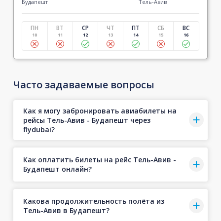
Будапешт
Тель-Авив
ПН
ВТ
СР
ЧТ
ПТ
СБ
ВС
10
11
12
13
14
15
16
Часто задаваемые вопросы
Как я могу забронировать авиабилеты на
рейсы Тель-Авив - Будапешт через
flydubai?
Как оплатить билеты на рейс Тель-Авив -
Будапешт онлайн?
Какова продолжительность полёта из
Тель-Авив в Будапешт?