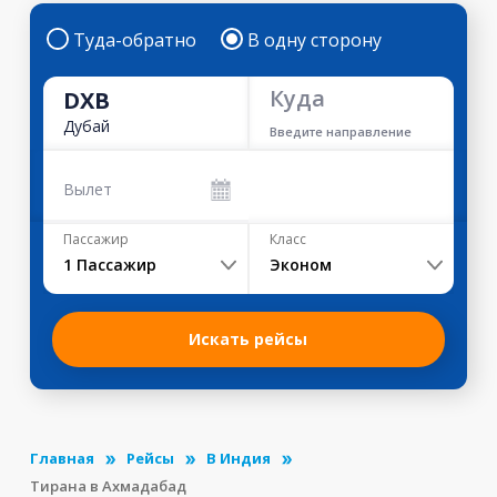
Туда-обратно
В одну сторону
Куда
DXB
Дубай
Введите направление
Вылет
Пассажир
Класс
1
Пассажир
Эконом
Искать рейсы
Главная
Рейсы
В Индия
Тирана в Ахмадабад