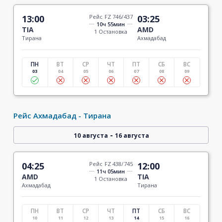
13:00
Рейс FZ 746/437
03:25
10ч 55мин
TIA
AMD
1 Остановка
Тирана
Ахмадабад
ПН
ВТ
СР
ЧТ
ПТ
СБ
ВС
03
04
05
06
07
08
09
Рейс Ахмадабад - Тирана
-
10 августа
16 августа
04:25
Рейс FZ 438/745
12:00
11ч 05мин
AMD
TIA
1 Остановка
Ахмадабад
Тирана
ПН
ВТ
СР
ЧТ
ПТ
СБ
ВС
10
11
12
13
14
15
16