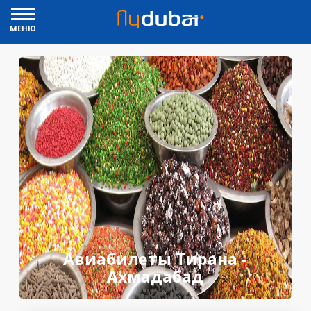
МЕНЮ
Авиабилеты Тирана -
Ахмадабад