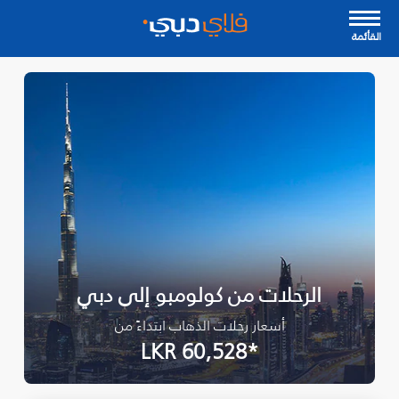
القأئمة
الرحلات من كولومبو إلى دبي
أسعار رحلات الذهاب ابتداءً من
*LKR 60,528