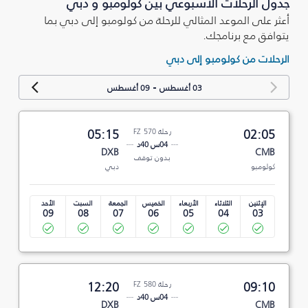
جدول الرحلات الأسبوعي بين كولومبو و دبي
أعثر على الموعد المثالي للرحلة من كولومبو إلى دبي بما
يتوافق مع برنامجك.
الرحلات من كولومبو إلى دبي
-
03 أغسطس
09 أغسطس
02:05
رحلة FZ 570
05:15
04س 40د
DXB
CMB
بدون توقف
كولومبو
دبي
الإثنين
الثلاثاء
الأربعاء
الخميس
الجمعة
السبت
الأحد
09
08
07
06
05
04
03
09:10
رحلة FZ 580
12:20
04س 40د
DXB
CMB