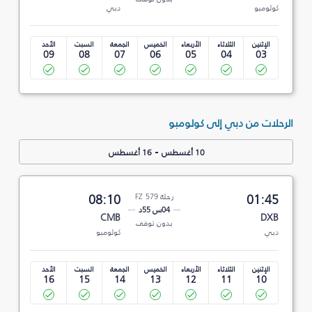
كولومبو
دبي
الإثنين
الثلاثاء
الأربعاء
الخميس
الجمعة
السبت
الأحد
09
08
07
06
05
04
03
الرحلات من دبي إلى كولومبو
-
10 أغسطس
16 أغسطس
01:45
رحلة FZ 579
08:10
04س 55د
CMB
DXB
بدون توقف
دبي
كولومبو
الإثنين
الثلاثاء
الأربعاء
الخميس
الجمعة
السبت
الأحد
16
15
14
13
12
11
10