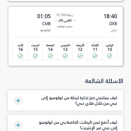
18:40
رحلة FZ 569
01:05
04س 55د
CMB
DXB
بدون توقف
دبي
كولومبو
الإثنين
الثلاثاء
الأربعاء
الخميس
الجمعة
السبت
الأحد
16
15
14
13
12
11
10
الأسئلة الشائعة
كيف يمكنني حجز تذكرة لرحلة من كولومبو إلى
دبي من خلال فلاي دبي؟
كيف أدفع ثمن الرحلات الخاصة بي من كولومبو
إلى دبي عبر الإنترنت؟