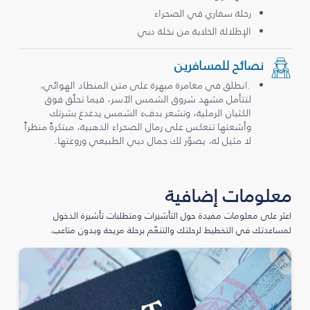
رحلة سفاري في الصحراء
الإطلالة الخلابة من نخلة دبي
نصائح للمسافرين
.انطلق في مغامرة مبهرة على متن المنطاد الهوائي،
لتتأمل مشهد شروق الشمس الآسر، فيما تحلّق فوق
الكثبان الرملية، وتشعر بدفء الشمس يدغدغ بشرتك
وأشعتها تنعكس على رمال الصحراء الذهبية، مبتكرةً منظراً
لا مثيل له، يصوّر لك جمال دبي الطبيعي وروعتها.
معلومات إضافية
اعثر على معلومات مفيدة حول التأشيرات ومتطلبات تأشيرة الدخول
لمساعدتك في التخطيط لرحلتك والتنعّم برحلة مريحة وبدون متاعب.