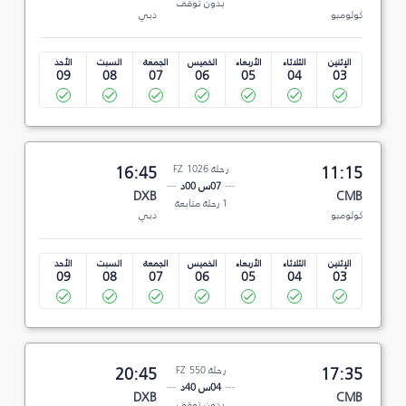
بدون توقف
كولومبو
دبي
الإثنين
الثلاثاء
الأربعاء
الخميس
الجمعة
السبت
الأحد
09
08
07
06
05
04
03
11:15
رحلة FZ 1026
16:45
07س 00د
DXB
CMB
1 رحلة متابعة
كولومبو
دبي
الإثنين
الثلاثاء
الأربعاء
الخميس
الجمعة
السبت
الأحد
09
08
07
06
05
04
03
17:35
رحلة FZ 550
20:45
04س 40د
DXB
CMB
بدون توقف