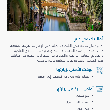
أهلاً بك في دبي
اختبر جمال مدينة
دبي
النابضة بالحياة، في
الإمارات العربية المتحدة
،
حيث تندمج الهندسة المعمارية المتطورة، وتجارب التسوق الفاخرة،
والمعالم الثقافة التاريخية والمغامرات الصحراوية، لتختبر بين حناياها
هذه المدينة العصرية تجربة ضيافة عربية لا تُنسى
الوقت الأمثل لزيارتها
.تحلو زيارة دبي من
نوفمبر إلى مارس
.
أماكن لا بدّ من زيارتها
برج خليفة
متحف المستقبل
دبي مول