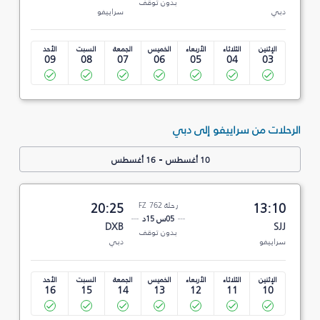
بدون توقف
دبي
سراييفو
الإثنين
الثلاثاء
الأربعاء
الخميس
الجمعة
السبت
الأحد
09
08
07
06
05
04
03
الرحلات من سراييفو إلى دبي
-
10 أغسطس
16 أغسطس
13:10
رحلة FZ 762
20:25
05س 15د
DXB
SJJ
بدون توقف
سراييفو
دبي
الإثنين
الثلاثاء
الأربعاء
الخميس
الجمعة
السبت
الأحد
16
15
14
13
12
11
10