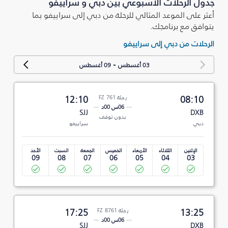
جدول الرحلات الأسبوعي بين دبي و سراييفو
أعثر على الموعد المثالي للرحلة من دبي إلى سراييفو بما
يتوافق مع برنامجك.
الرحلات من دبي إلى سراييفو
-
03 أغسطس
09 أغسطس
08:10
رحلة FZ 761
12:10
06س 00د
SJJ
DXB
بدون توقف
دبي
سراييفو
الإثنين
الثلاثاء
الأربعاء
الخميس
الجمعة
السبت
الأحد
09
08
07
06
05
04
03
13:25
رحلة FZ 8761
17:25
06س 00د
SJJ
DXB