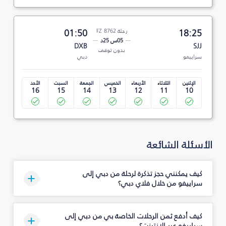
18:25
رحلة FZ 8762
01:50
05س 25د
DXB
SJJ
بدون توقف
سراييفو
دبي
الإثنين
الثلاثاء
الأربعاء
الخميس
الجمعة
السبت
الأحد
16
15
14
13
12
11
10
الأسئلة الشائعة
كيف يمكنني حجز تذكرة لرحلة من دبي إلى
سراييفو من خلال فلاي دبي؟
كيف أدفع ثمن الرحلات الخاصة بي من دبي إلى
سراييفو عبر الإنترنت؟