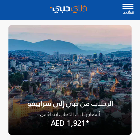
القأئمة
الرحلات من دبي إلى سراييفو
أسعار رحلات الذهاب ابتداءً من
*AED 1,921