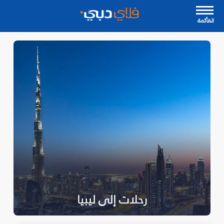
القأئمة
رحلات إلى ليبيا