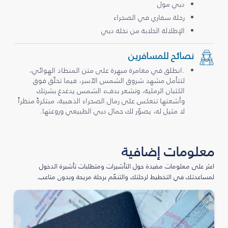
دبي مول
رحلة سفاري في الصحراء
الإطلالة الخلابة من نخلة دبي
نصائح للمسافرين
.انطلق في مغامرة مبهرة على متن المنطاد الهوائي،
لتتأمل مشهد شروق الشمس الآسر، فيما تحلّق فوق
الكثبان الرملية، وتشعر بدفء الشمس يدغدغ بشرتك
وأشعتها تنعكس على رمال الصحراء الذهبية، مبتكرةً منظراً
لا مثيل له، يصوّر لك جمال دبي الطبيعي وروعتها.
معلومات إضافية
اعثر على معلومات مفيدة حول التأشيرات ومتطلبات تأشيرة الدخول
لمساعدتك في التخطيط لرحلتك والتنعّم برحلة مريحة وبدون متاعب.