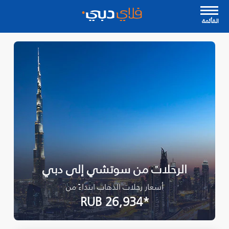
القأئمة
الرحلات من سوتشي إلى دبي
أسعار رحلات الذهاب ابتداءً من
*RUB 26,934