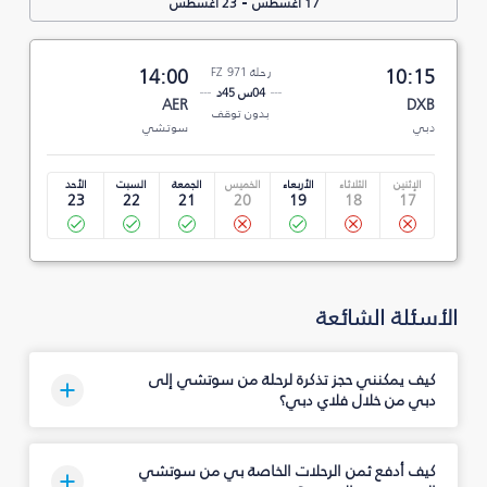
-
17 أغسطس
23 أغسطس
10:15
رحلة FZ 971
14:00
04س 45د
AER
DXB
بدون توقف
دبي
سوتشي
الإثنين
الثلاثاء
الأربعاء
الخميس
الجمعة
السبت
الأحد
23
22
21
20
19
18
17
الأسئلة الشائعة
كيف يمكنني حجز تذكرة لرحلة من سوتشي إلى
دبي من خلال فلاي دبي؟
كيف أدفع ثمن الرحلات الخاصة بي من سوتشي