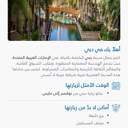
أهلاً بك في دبي
اختبر جمال مدينة
دبي
النابضة بالحياة، في
الإمارات العربية المتحدة
،
حيث تندمج الهندسة المعمارية المتطورة، وتجارب التسوق الفاخرة،
والمعالم الثقافة التاريخية والمغامرات الصحراوية، لتختبر بين حناياها
هذه المدينة العصرية تجربة ضيافة عربية لا تُنسى
الوقت الأمثل لزيارتها
.تحلو زيارة دبي من
نوفمبر إلى مارس
.
أماكن لا بدّ من زيارتها
برج خليفة
متحف المستقبل