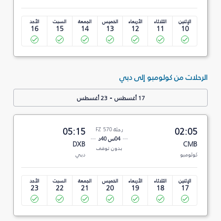
الإثنين
الثلاثاء
الأربعاء
الخميس
الجمعة
السبت
الأحد
16
15
14
13
12
11
10
الرحلات من كولومبو إلى دبي
-
17 أغسطس
23 أغسطس
02:05
رحلة FZ 570
05:15
04س 40د
DXB
CMB
بدون توقف
كولومبو
دبي
الإثنين
الثلاثاء
الأربعاء
الخميس
الجمعة
السبت
الأحد
23
22
21
20
19
18
17