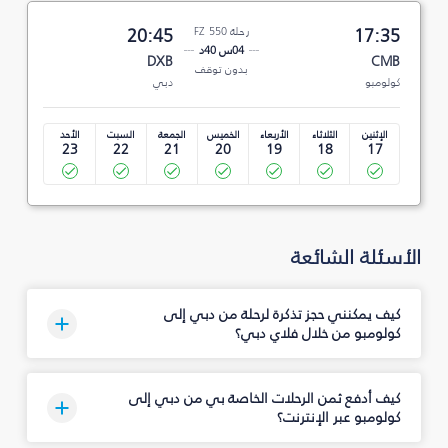
17:35
رحلة FZ 550
20:45
04س 40د
DXB
CMB
بدون توقف
كولومبو
دبي
الإثنين
الثلاثاء
الأربعاء
الخميس
الجمعة
السبت
الأحد
23
22
21
20
19
18
17
الأسئلة الشائعة
كيف يمكنني حجز تذكرة لرحلة من دبي إلى
كولومبو من خلال فلاي دبي؟
كيف أدفع ثمن الرحلات الخاصة بي من دبي إلى
كولومبو عبر الإنترنت؟