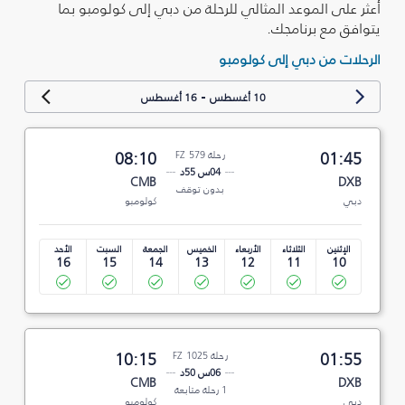
أعثر على الموعد المثالي للرحلة من دبي إلى كولومبو بما
يتوافق مع برنامجك.
الرحلات من دبي إلى كولومبو
-
10 أغسطس
16 أغسطس
01:45
رحلة FZ 579
08:10
04س 55د
CMB
DXB
بدون توقف
دبي
كولومبو
الإثنين
الثلاثاء
الأربعاء
الخميس
الجمعة
السبت
الأحد
16
15
14
13
12
11
10
01:55
رحلة FZ 1025
10:15
06س 50د
CMB
DXB
1 رحلة متابعة
دبي
كولومبو