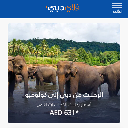
القأئمة
الرحلات من دبي إلى كولومبو
أسعار رحلات الذهاب ابتداءً من
*AED 631