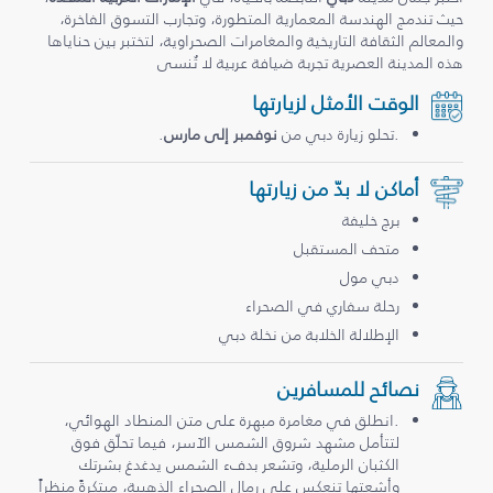
حيث تندمج الهندسة المعمارية المتطورة، وتجارب التسوق الفاخرة،
والمعالم الثقافة التاريخية والمغامرات الصحراوية، لتختبر بين حناياها
هذه المدينة العصرية تجربة ضيافة عربية لا تُنسى
الوقت الأمثل لزيارتها
.تحلو زيارة دبي من
نوفمبر إلى مارس
.
أماكن لا بدّ من زيارتها
برج خليفة
متحف المستقبل
دبي مول
رحلة سفاري في الصحراء
الإطلالة الخلابة من نخلة دبي
نصائح للمسافرين
.انطلق في مغامرة مبهرة على متن المنطاد الهوائي،
لتتأمل مشهد شروق الشمس الآسر، فيما تحلّق فوق
الكثبان الرملية، وتشعر بدفء الشمس يدغدغ بشرتك
وأشعتها تنعكس على رمال الصحراء الذهبية، مبتكرةً منظراً